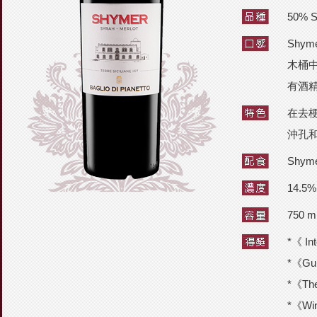
50% 
Shy
木桶
有酒
在去
沖孔
Shy
14.5%
750 m
*《 I
*《Gu
*《Th
*《Wi