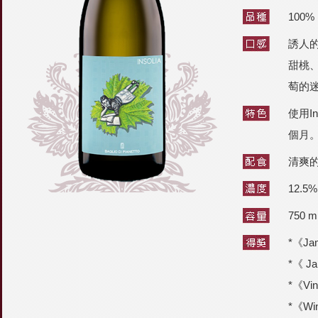
100%
誘人
甜桃、
萄的
使用
In
個月
清爽
12.5%
750 m
*《Jam
*《 Ja
*《Vin
*《Wi