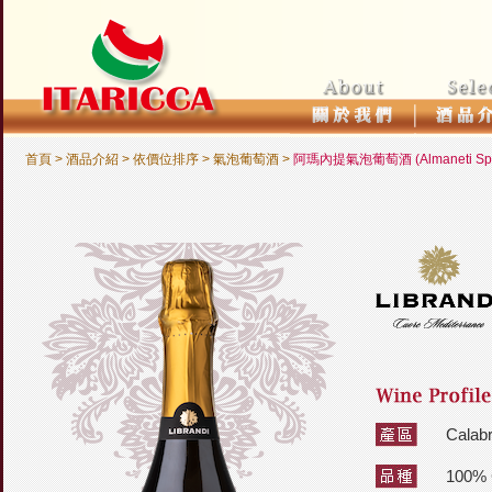
首頁
> 酒品介紹 >
依價位排序
>
氣泡葡萄酒
>
阿瑪內提氣泡葡萄酒 (Almaneti Spum
Cala
100%