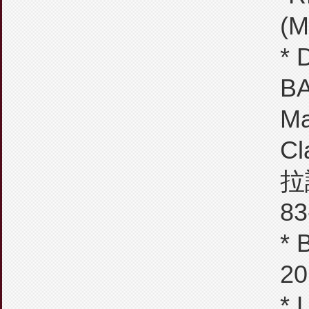
(M
*
BA
Ma
Cl
拉
83
* 
2
* 