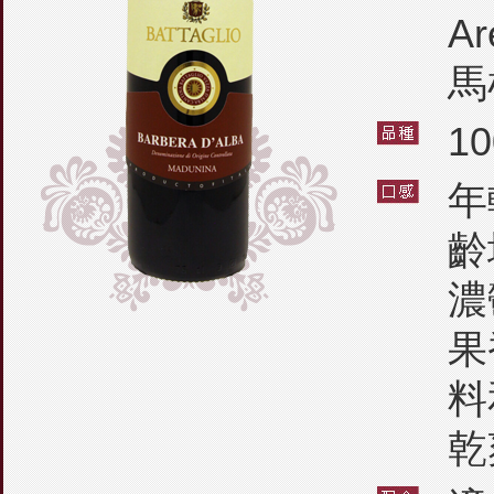
A
馬
1
年
齡
濃
果
料
乾