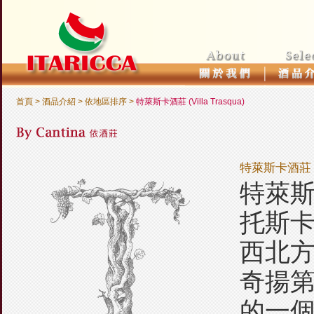
首頁
> 酒品介紹 >
依地區排序
>
特萊斯卡酒莊 (Villa Trasqua)
特萊斯卡酒莊 (Vi
特萊
托斯卡納
西北方
奇揚第(C
的一