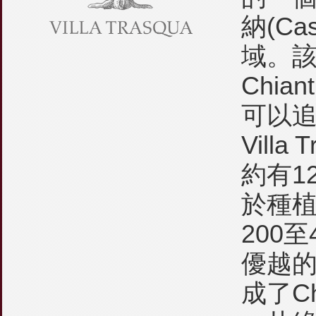
納(Cast
域。
Chia
可以追
Vill
約有1
於種
200
優越
成了Chi